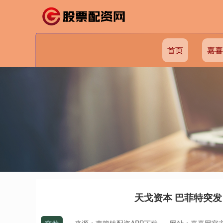
首页
嘉喜
天戈资本 巴菲特突