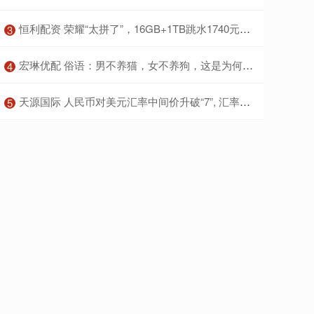
​恒利配资 荣耀“太拼了”，16GB+1TB跳水1740元，顶配版旗舰跌至“谷底价”
3
​宏琳优配 俗语：男不养猫，女不养狗，这是为何？老祖的忠告有道理
4
​天源国际 人民币对美元汇率中间价升破“7”, 汇率预计将继续双向浮动、保持弹性
5