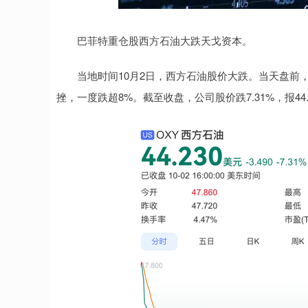
深证成指
14110.12
.92
0.57%
-34.08
-0
巴菲特重仓股西方石油大跌天戈资本。
当地时间10月2日，西方石油股价大跌。当天盘前，
挫，一度跌超8%。截至收盘，公司股价跌7.31%，报44.