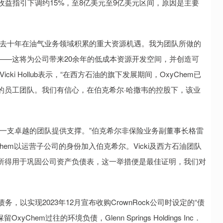
前收益指引下调约15%，至8亿美元至9亿美元区间，原因是主要
去十年在油气业务领域积累的重大资源机遇。我为团队所做的
——这将为公司带来20余年的低成本资源开发空间，并创造可
i Hollub表示，“在西方石油的旗下发展期间，OxyChem已
的员工团队。我们有信心，在伯克希尔·哈撒韦的控股下，该业
支卓越的团队提供支撑。”伯克希尔非保险业务副董事长格雷
yChem以运营子公司的身份加入伯克希尔。Vicki及西方石油团队
所得用于巩固公司资产负债表，这一举措便是最佳证明，我们对
实现2023年12月宣布收购CrownRock公司时设定的“债
em过往的环境负债，Glenn Springs Holdings Inc．