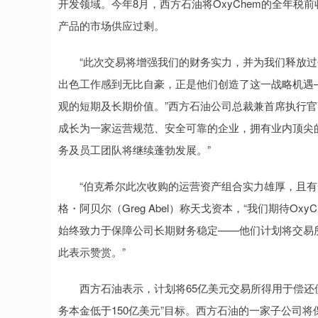
开发领域。今年8月，西方石油将OxyChem的全年税
产品的市场供应过剩。
“此次交易将增强我们的财务实力，并为我们释放过
出色工作感到无比自豪，正是他们创造了这一战略机遇
观的短期及长期价值。”西方石油公司总裁兼首席执行官Vick
成长为一家运营规范、安全可靠的企业，拥有业内顶尖
务及员工团队将继续蓬勃发展。”
“伯克希尔此次收购的运营资产组合实力雄厚，且有一
格・阿贝尔（Greg Abel）称天戈资本，“我们期待Ox
始终致力于保障公司长期财务稳定——他们计划将交易
此表示赞赏。”
西方石油表示，计划将65亿美元交易所得用于偿还债务，以
务本金低于150亿美元”目标。西方石油的一家子公司将保留OxyCh