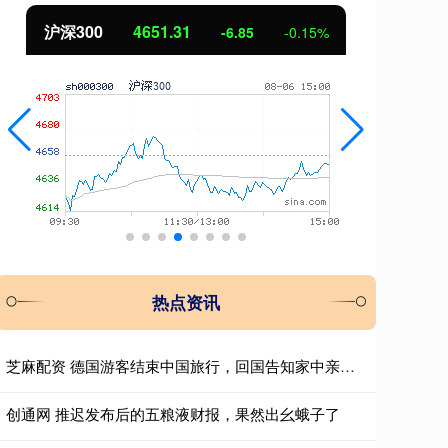
北证50
1122.88
创
3.42
0.30%
热点资讯
芝麻配资 德国游客结束中国旅行，回国告知家中亲友，外媒报道与现实差距大
创通网 推迟发布后的五粮液财报，果然出幺蛾子了