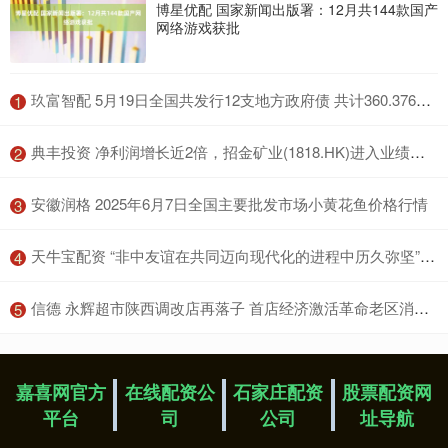
博星优配 国家新闻出版署：12月共144款国产
网络游戏获批
​玖富智配 5月19日全国共发行12支地方政府债 共计360.3766亿元
1
​典丰投资 净利润增长近2倍，招金矿业(1818.HK)进入业绩加速释放期
2
​安徽润格 2025年6月7日全国主要批发市场小黄花鱼价格行情
3
​天牛宝配资 “非中友谊在共同迈向现代化的进程中历久弥坚”（新时代中非合作）
4
​信德 永辉超市陕西调改店再落子 首店经济激活革命老区消费新动能
5
嘉喜网官方
在线配资公
石家庄配资
股票配资网
平台
司
公司
址导航