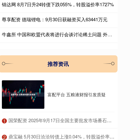
锦达网 8月7日升24转债下跌055%，转股溢价率1727%
尊享配资 德瑞锂电：9月30日获融资买入63441万元
牛鑫所 中国和欧盟代表将进行会谈讨论稀土问题 外交部回应
推荐资讯
富配平台 五粮液财报引发质疑
​国荣配资 2025年9月17日全国主要批发市场番石榴价格行情
1
​鼎宝融 5月30日洽洽转债上涨0.04%，转股溢价率183.5%
2