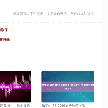
嘉喜网官方平台提示：文章来自网络，不代表本站观点。
日涨停
事行动
馗捉鬼图——马士龙作
鼎宝融 5月30日洽洽转债上涨