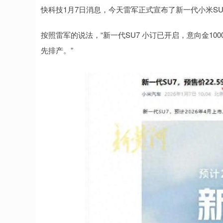
快科技1月7日消息，今天雷军正式宣布了新一代小米S
深证成指
14110.12
.92
0.57%
-34.08
-0
按照雷军的说法，“新一代SU7 小订已开启，意向金10
先排产。”