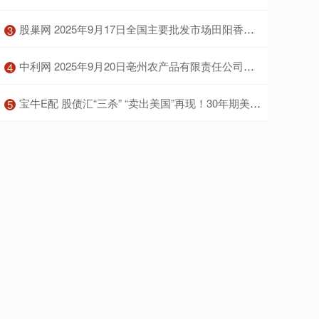
​股巢网 2025年9月17日全国主要批发市场田阳香芒价格行情
3
​中利网 2025年9月20日亳州农产品有限责任公司价格行情
4
​宝牛E配 股债汇“三杀” “卖出美国”再现！30年期美债收益率突破5% 金价拉升 美国已失去“最后一个AAA评级”
5