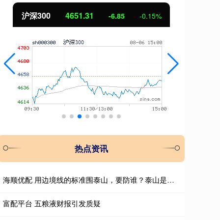
北证50
1122.88
创
3.42
0.30%
热点资讯
海顺优配 用边境线的标准围泰山，要防谁？泰山是全国人民的，请向西湖学习
富配平台 五粮液财报引发质疑