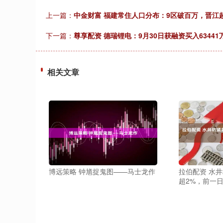
上一篇：
中金财富 福建常住人口分布：9区破百万，晋江
下一篇：
尊享配资 德瑞锂电：9月30日获融资买入63441
相关文章
博远策略 钟馗捉鬼图——马士龙作
拉伯配资 水
超2%，前一