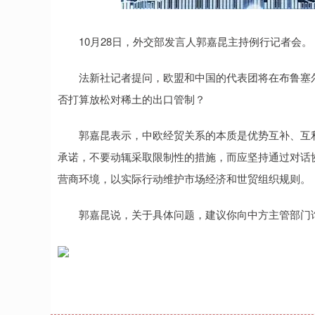
0.04
深证成指
14311.01
39.68
1.02%
2
10月28日，外交部发言人郭嘉昆主持例行记者会。
法新社记者提问，欧盟和中国的代表团将在布鲁塞尔
否打算放松对稀土的出口管制？
郭嘉昆表示，中欧经贸关系的本质是优势互补、互利
承诺，不要动辄采取限制性的措施，而应坚持通过对话
营商环境，以实际行动维护市场经济和世贸组织规则。
郭嘉昆说，关于具体问题，建议你向中方主管部门