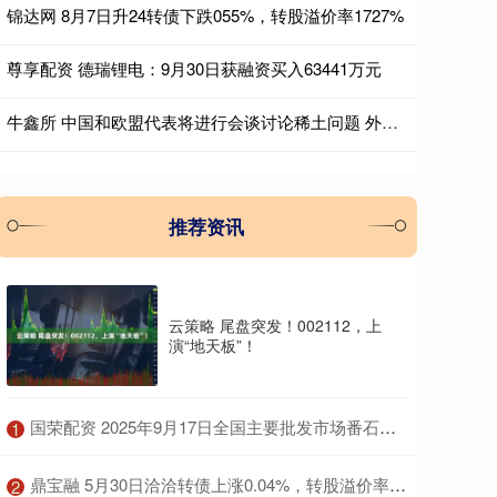
锦达网 8月7日升24转债下跌055%，转股溢价率1727%
尊享配资 德瑞锂电：9月30日获融资买入63441万元
牛鑫所 中国和欧盟代表将进行会谈讨论稀土问题 外交部回应
推荐资讯
云策略 尾盘突发！002112，上
演“地天板”！
​国荣配资 2025年9月17日全国主要批发市场番石榴价格行情
1
​鼎宝融 5月30日洽洽转债上涨0.04%，转股溢价率183.5%
2