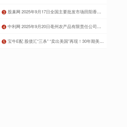
​股巢网 2025年9月17日全国主要批发市场田阳香芒价格行情
3
​中利网 2025年9月20日亳州农产品有限责任公司价格行情
4
​宝牛E配 股债汇“三杀” “卖出美国”再现！30年期美债收益率突破5% 金价拉升 美国已失去“最后一个AAA评级”
5