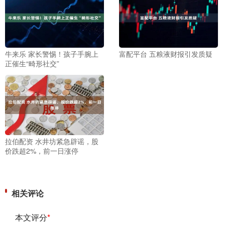
牛来乐 家长警惕！孩子手腕上
富配平台 五粮液财报引发质疑
正催生“畸形社交”
拉伯配资 水井坊紧急辟谣，股
价跌超2%，前一日涨停
相关评论
本文评分
*