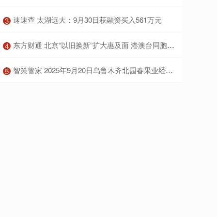
​速速查 太湖远大：9月30日获融资买入561万元
3
​东方财通 北京“以旧换新”扩大惠及面 港澳台同胞同享补贴
4
​智策管家 2025年9月20日乌鲁木齐北园春果业经营管理有限责任公司价格行情
5