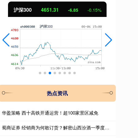
北证50
1122.88
创
3.42
0.30%
热点资讯
华盈策略 西十高铁开通运营！超100家景区减免
蜀商证券 经销商为何敢订货？解密山西汾酒一季度报背后的渠道“减压战”