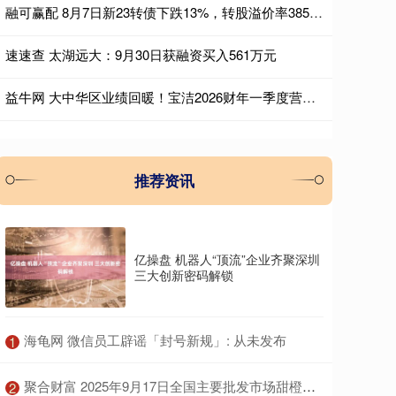
融可赢配 8月7日新23转债下跌13%，转股溢价率3855%
速速查 太湖远大：9月30日获融资买入561万元
益牛网 大中华区业绩回暖！宝洁2026财年一季度营收净利双增
推荐资讯
亿操盘 机器人“顶流”企业齐聚深圳
三大创新密码解锁
​海龟网 微信员工辟谣「封号新规」: 从未发布
1
​聚合财富 2025年9月17日全国主要批发市场甜橙价格行情
2