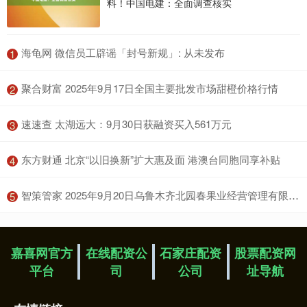
料！中国电建：全面调查核实
​海龟网 微信员工辟谣「封号新规」: 从未发布
1
​聚合财富 2025年9月17日全国主要批发市场甜橙价格行情
2
​速速查 太湖远大：9月30日获融资买入561万元
3
​东方财通 北京“以旧换新”扩大惠及面 港澳台同胞同享补贴
4
​智策管家 2025年9月20日乌鲁木齐北园春果业经营管理有限责任公司价格行情
5
嘉喜网官方
在线配资公
石家庄配资
股票配资网
平台
司
公司
址导航