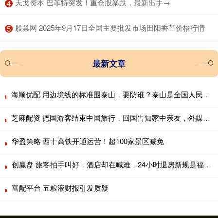
​天戈资本 巴菲特突发！重仓股暴跌，最新出手→
4
​股巢网 2025年9月17日全国主要批发市场田阳香芒价格行情
5
最新文章
海顺优配 用边境线的标准围泰山，要防谁？泰山是全国人民的，请向西湖学习
芝麻配资 德国游客结束中国旅行，回国告知家中亲友，外媒报道与现实差距大
华盈策略 西十高铁开通运营！超100家景区减免
创赢盘 旅客拍手叫好，酒店却在喊难，24小时退房新规是福利还是陷阱
富配平台 五粮液财报引发质疑