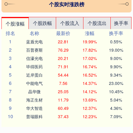
个股实时涨跌榜
个股跌幅
个股流入
个股流出
换手率
个股涨幅
排名
名称
最新价
涨幅
换手率
1
蓝盾光电
22.81
19.99%
0.55%
2
百普赛斯
76.29
17.82%
19.00%
3
信濠光电
20.21
17.02%
9.00%
4
毕得医药
71.91
16.74%
9.90%
5
近岸蛋白
54.44
16.52%
9.34%
6
中能电气
7.56
14.37%
23.00%
7
晶华微
25.05
14.12%
10.45%
8
海正生材
11.79
13.69%
5.04%
9
华大智造
60.49
12.37%
4.36%
10
普瑞眼科
37.43
12.23%
7.09%