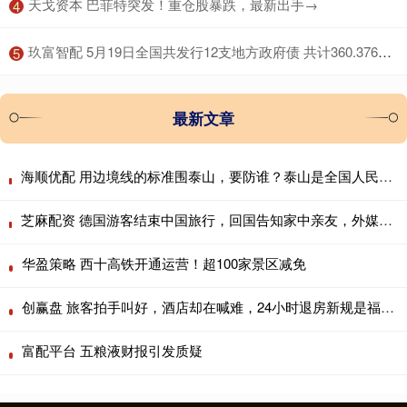
​天戈资本 巴菲特突发！重仓股暴跌，最新出手→
4
​玖富智配 5月19日全国共发行12支地方政府债 共计360.3766亿元
5
最新文章
海顺优配 用边境线的标准围泰山，要防谁？泰山是全国人民的，请向西湖学习
芝麻配资 德国游客结束中国旅行，回国告知家中亲友，外媒报道与现实差距大
华盈策略 西十高铁开通运营！超100家景区减免
创赢盘 旅客拍手叫好，酒店却在喊难，24小时退房新规是福利还是陷阱
富配平台 五粮液财报引发质疑